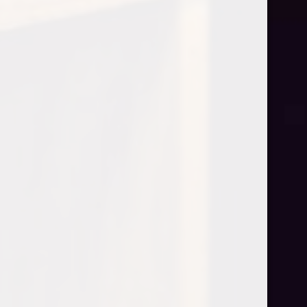
Dalwhinnie 15Y
€
58,90