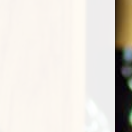
Springbank 21 Year Old (2024 Release) è un whisky
single malt prodotto presso la Springbank Distillery
di Campbeltown. Springbank 21 Year Old è stato
originariamente rilasciato negli anni ’90 e ha
contribuito a rendere popolare quello che è
diventato uno dei marchi single malt più ricercati in
Scozia. La versione 2024 è stata fatta maturare in
una combinazione di botti di Porto al 65%, bourbon
al 25%, rum al 5% e Sherry al 5%. Aspettatevi un
dram ricco e viscoso con note di frutta secca,
caramello, spezie di legno e fumo di torba.
1 disponibili
confezione regalo
E' un regalo? Aggiungi la confezione!