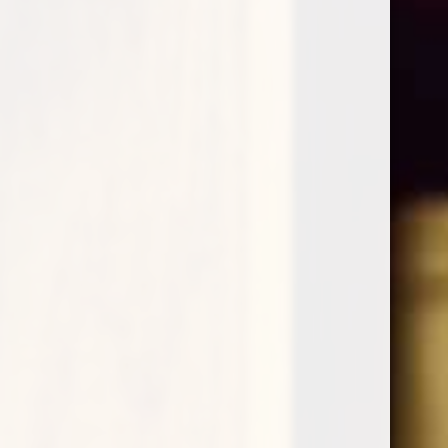
Springbank 21 Y.O. 2024 release
€
650,00