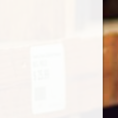
The Macallan 12Y double cask
€
115,00