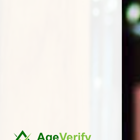
Prezzo prodotto:
€
650,00
Totale ordine:
€
650,00
Buy now
Categoria:
Whisky Scozzesi
Product ID:
21511
DESCRIZIONE
RECENSIONI (0)
L’imbottigliamento Springbank 21 Year Old 2024
rappresenta l’apice del whisky Campbeltown,
rappresentando oltre due decenni di dedizione e