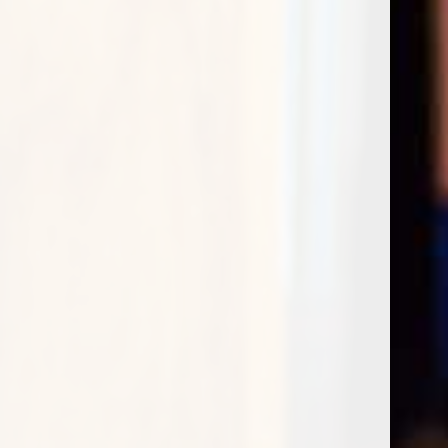
The Macallan 15Y double cask
€
225,00