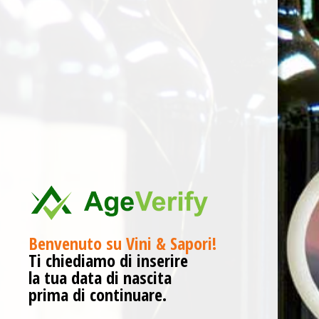
What is the pri
How long does 
Do you have a 
What is the pr
Benvenuto su Vini & Sapori!
Ti chiediamo di inserire
la tua data di nascita
prima di continuare.