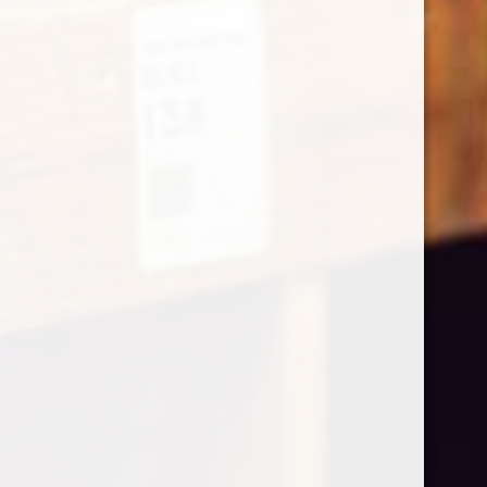
Kerner Abbazia di Novacella
€
16,70