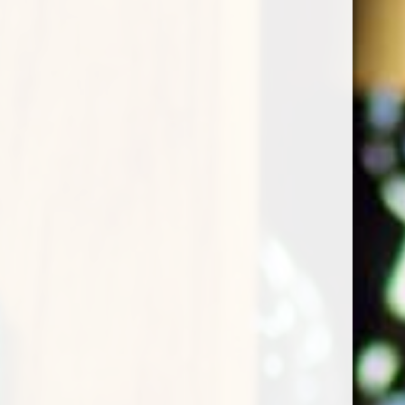
bianco di stile.
confezione regalo
E' un regalo? Aggiungi la confezione!
Prezzo prodotto:
€
18,95
Totale ordine:
€
18,95
Buy now
Categoria:
Vini bianchi
Product ID:
20314