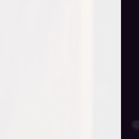
Gewürztraminer St.Michael-Eppan
€
16,95
Italian
Privacy Policy
Questo sito utilizza cookie funzionali e script esterni
per migliorare la tua esperienza.