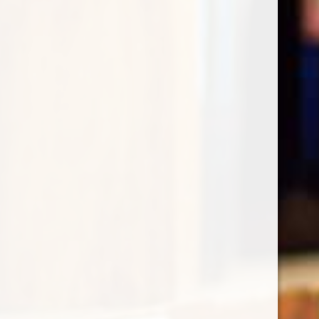
Praepositus Riesling Abbazia di Novacella
€
34,95