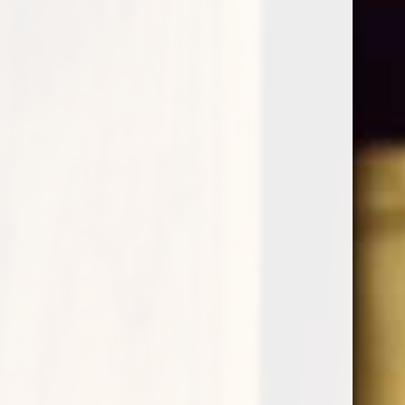
Sauvignon Fallwind St.Michael-
Eppan
€
18,95
A partire dagli anni ‘80, questo vitigno dagli aromi
intensi e marcati, è stato introdotto in modo esteso
nell’Oltradige. I terreni pietrosi e calcarei ed il vento
fresco di caduta, Fallwind, favoriscono la crescita
di un Sauvignon vivace ed espressivo. Freschezza e
delicata mineralità fanno del Sauvignon Fallwind un