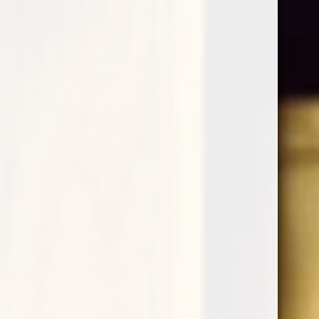
Praepositus Kerner Abbazia di
Novacella
€
26,50
Il Praepositus Kerner dell’Abbazia di Novacella è un