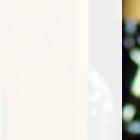
vino bianco di grande personalità, che esprime al
meglio le caratteristiche del territorio e del vitigno.
Un’etichetta da scoprire e da apprezzare per la sua
eleganza e la sua complessità aromatica.
confezione regalo
E' un regalo? Aggiungi la confezione!
Prezzo prodotto:
€
26,50
Totale ordine:
€
26,50
Buy now