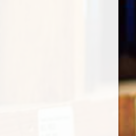
€
34,95
Sauvignon DOC Friuli Dario Coos