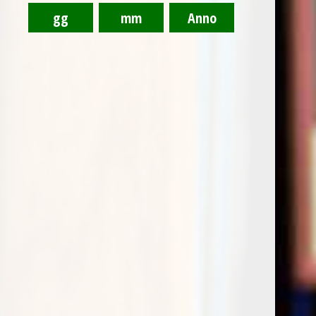
Sauvignon Fallwind St.Michael-Eppan
€
18,95