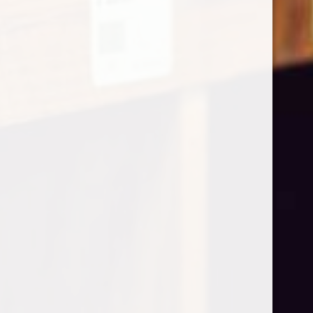
Praepositus Kerner Abbazia di Novacella