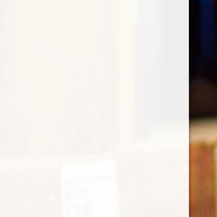
Collio Friulano Muzic
€
17,20