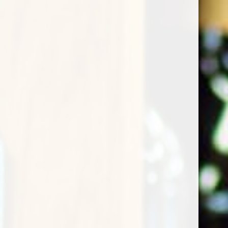
confezione regalo
E' un regalo? Aggiungi la confezione!
Prezzo prodotto:
€
16,95
Totale ordine:
€
16,95
Buy now
Categoria:
Vini bianchi
Product ID:
20322