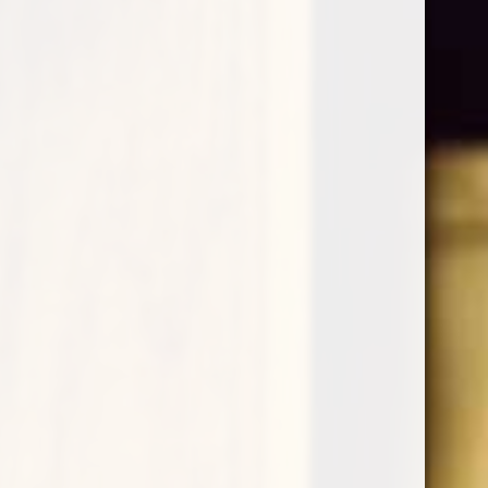
Gewürztraminer St.Michael-Eppan
€
16,95
Il vitigno aromatico dagli inconfondibili acini
rossastri proviene da una zona limitrofa alla Cantina
e oggi è assai diffuso in tutto il mondo. A differenza
di molti Gewürztraminer internazionali, questo è
vinificato secco. Ne scaturisce una tipologia di vino
fruttato-speziato memorabile. È seducente per la sua
pienezza aromatica.