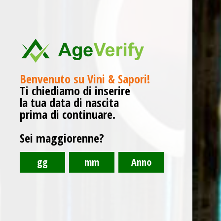
Benvenuto su Vini & Sapori!
Ti chiediamo di inserire
la tua data di nascita
prima di continuare.
Sei maggiorenne?
DESCRIZIONE