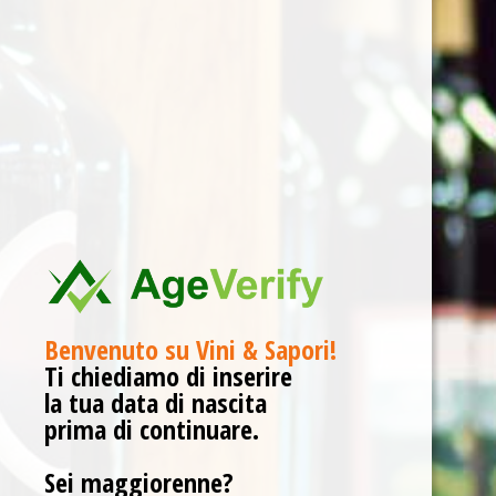
Benvenuto su Vini & Sapori!
Ti chiediamo di inserire
la tua data di nascita
Pinot Noir Rosé Fallwind St. Michael-
prima di continuare.
Eppan
Sei maggiorenne?
€
18,20