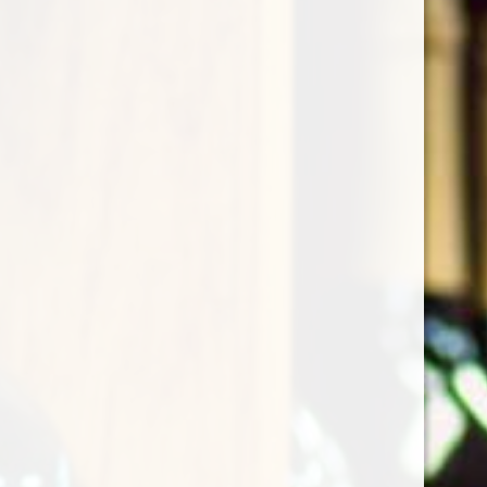
The Secrets of Chardonnaymaking
Dicta sunt explicabo. Nemo enim ipsam voluptatem
quia voluptas sit aspernatur aut odit aut fugit, sed
quia.
Dicta sunt explicabo. Adipiscing elit sed do eiusmod