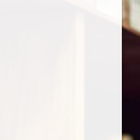
0
Business Lunch
Client
New Magazine
Date
May, 2020
Author
Amy Walker