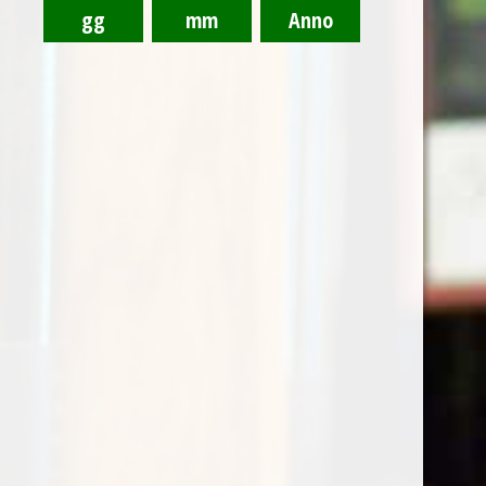
quia. Nemo enim ipsam voluptatem quia voluptas sit
aspernatur aut odit aut fugit, sed quia.
1/1 The Secrets of Chardonnaymaking
Dicta sunt explicabo. Nemo enim ipsam voluptatem
quia voluptas sit aspernatur aut odit aut fugit, sed
dolore sed do magna quia.
1/2 The Secrets of Chardonnaymaking
Dicta sunt explicabo. Nemo enim ipsam voluptatem
quia voluptas sit aspernatur aut odit aut fugit, sed
quia. Dicta sunt explicabo. Adipiscing elit, sed do
eiusmod tempor incididunt ut labore dolore magna
aliqua. Ut enim ad minim veniam quis nostrud.